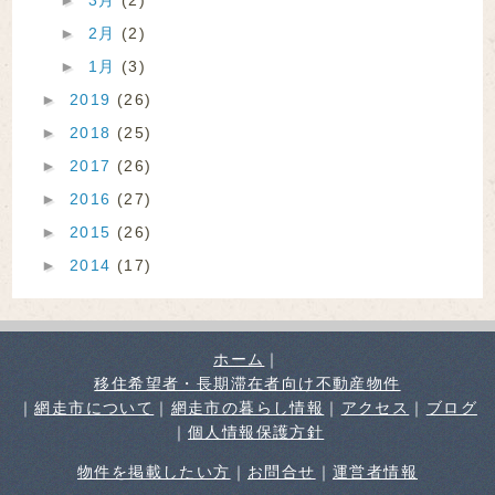
►
2月
(2)
►
1月
(3)
►
2019
(26)
►
2018
(25)
►
2017
(26)
►
2016
(27)
►
2015
(26)
►
2014
(17)
ホーム
｜
移住希望者・長期滞在者向け不動産物件
｜
網走市について
｜
網走市の暮らし情報
｜
アクセス
｜
ブログ
｜
個人情報保護方針
物件を掲載したい方
｜
お問合せ
｜
運営者情報