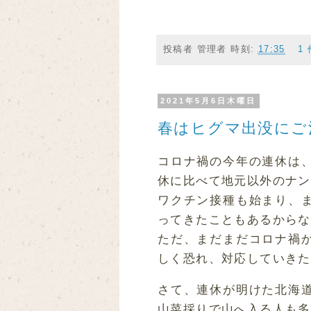
投稿者
管理者
時刻:
17:35
1
2021年5月6日木曜日
春はヒグマ出没にご
コロナ禍の今年の連休は
休に比べて地元以外のナン
ワクチン接種も始まり、
ってきたこともあるからな
ただ、まだまだコロナ禍
しく恐れ、対応していきた
さて、連休が明けた北海
山菜採りで山へ入る人も多