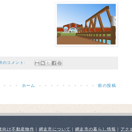
 件のコメント:
ホーム
前の投稿
者向け不動産物件
｜
網走市について
｜
網走市の暮らし情報
｜
アク