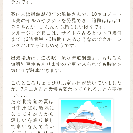
ラムです。
案内人は捕鯨歴40年の船長さんで、10キロメート
ル先のイルカやクジラを発見でき、追跡はほぼ１
００％とか…。なんとも頼もしい限りです。
クルージング範囲は、サイトをみるとウトロ港沖
まで（2時間半～3時間）あるようなのでクルージ
ングだけでも楽しめそうです。
出港場所は、道の駅「流氷街道網走」、もちろん
無料駐車場もありますので車で来られても時間を
気にせず駐車できます。
このところちょっぴり肌寒い日が続いていました
が、7月に入ると天候も変わってくれることを期待
して…。
ただ北海道の夏は
日中汗ばむ陽気に
なっても夕方から
涼しいを通り越し
て寒いなんて言い
うこともありま