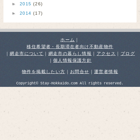
►
2015
(26)
►
2014
(17)
ホーム
｜
移住希望者・長期滞在者向け不動産物件
｜
網走市について
｜
網走市の暮らし情報
｜
アクセス
｜
ブログ
｜
個人情報保護方針
物件を掲載したい方
｜
お問合せ
｜
運営者情報
Copyright© Stay-Hokkaido.com All rights reserved.