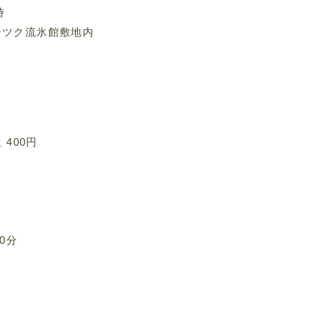
時
ーツク流氷館敷地内
 400円
0分