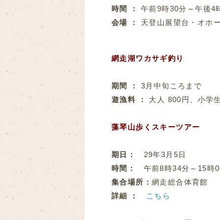
時間 ：
午前9時30分～午後4
会場 ：
天登山展望台・オホ
網走湖ワカサギ釣り
期間 ：
3月中旬ころまで
遊漁料 ：
大人 800円、小学生
藻琴山歩くスキーツアー
期日：
29年3月5日
時間：
午前8時34分～15時0
集合場所：
網走総合体育館
詳細 ：
こちら