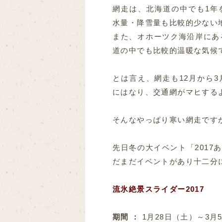
網走は、北海道の中でも1年
水量・降雪量も比較的少ない
また、オホーツク海沿岸にあ
道の中でも比較的温暖な気候
とは言え、網走も12月から
にはなり、交通網がマヒする
そんなやっぱり寒い網走です
先日冬の大イベント「201
だまだイベントがあり十二分
流氷絶景スライダー2017
期間 ：
1月28日（土）～3月