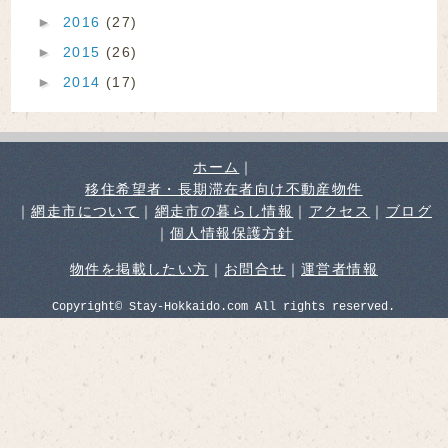
►
2016
(27)
►
2015
(26)
►
2014
(17)
ホーム
｜
移住希望者・長期滞在者向け不動産物件
｜
網走市について
｜
網走市の暮らし情報
｜
アクセス
｜
ブログ
｜
個人情報保護方針
物件を掲載したい方
｜
お問合せ
｜
運営者情報
Copyright© Stay-Hokkaido.com All rights reserved.