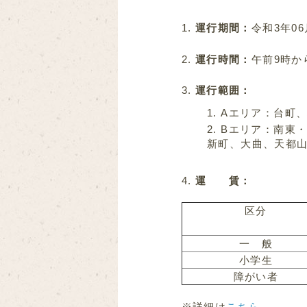
運行期間：
令和3年06
運行時間：
午前9時か
運行範囲：
Aエリア：台町
Bエリア：南東
新町、大曲、天都
運 賃：
区分
一 般
小学生
障がい者
※詳細は
こちら